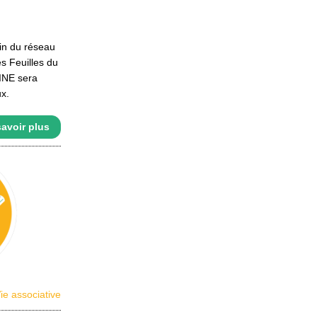
in du réseau
es Feuilles du
INE sera
x.
avoir plus
ie associative