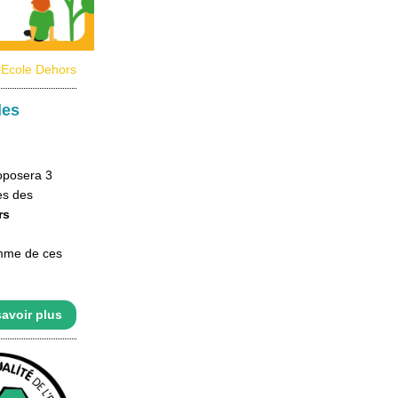
#Ecole Dehors
les
oposera 3
es des
rs
amme de ces
avoir plus