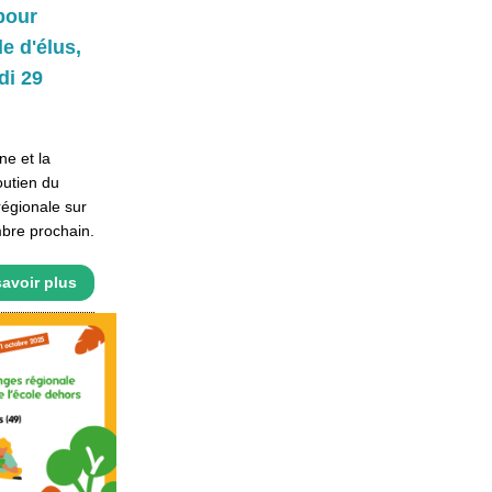
 pour
e d'élus,
di 29
e et la
outien du
égionale sur
mbre prochain.
avoir plus