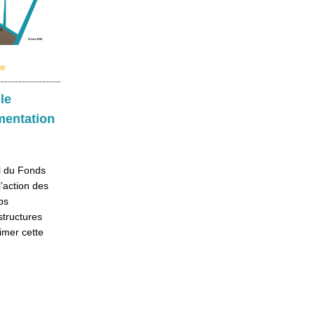
ve
le
mentation
al du Fonds
’action des
ps
structures
imer cette