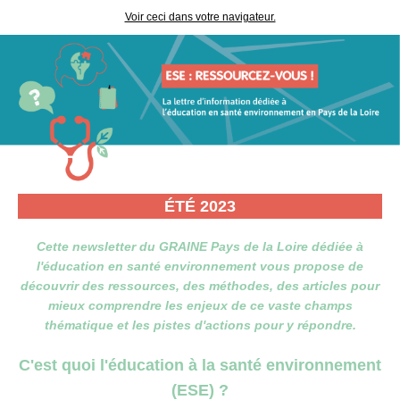
Voir ceci dans votre navigateur.
É
T
É
2023
Cette newsletter du GRAINE Pays de la Loire dédiée à
l'éducation en santé environnement vous propose de
découvrir des ressources, des méthodes, des articles pour
mieux comprendre les enjeux de ce vaste champs
thématique et les pistes d'actions pour y répondre.
C'est quoi l'éducation à la santé environnement
(ESE) ?