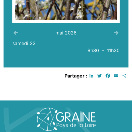
Voir le mois précédent
Voir 
mai 2026
samedi 23
9h30
-
11h30
LinkedIn
Twitter
Faceboo
Email
P
Partager :