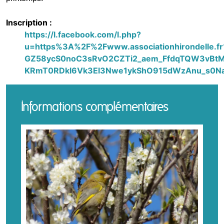
Inscription :
https://l.facebook.com/l.php?
u=https%3A%2F%2Fwww.associationhirondel
GZ58ycS0noC3sRvO2CZTi2_aem_FfdqTQW3vBtM
KRmT0RDkl6Vk3El3Nwe1ykShO915dWzAnu_s0Na
Informations complémentaires