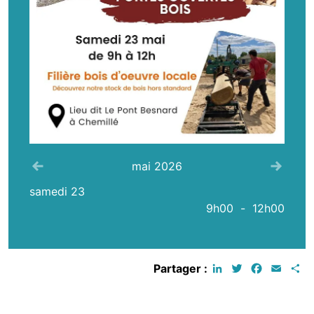
Voir le mois précédent
Voir 
mai 2026
samedi 23
9h00
-
12h00
LinkedIn
Twitter
Faceboo
Email
P
Partager :