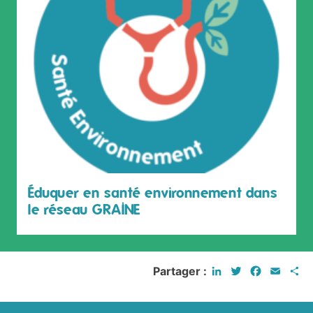
Éduquer en santé environnement dans
le réseau GRAINE
LinkedIn
Twitter
Faceboo
Email
P
Partager :