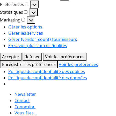
Fonctionnel
Préférences
Préférences
Statistiques
Statistiques
Marketing
Marketing
Gérer les options
Gérer les services
Gérer {vendor_count} fournisseurs
En savoir plus sur ces finalités
Accepter
Refuser
Voir les préférences
Enregistrer les préférences
Voir les préférences
Politique de confidentialité des cookies
Politique de confidentialité des données
Skip
Newsletter
to
Contact
content
Connexion
Vous êtes…