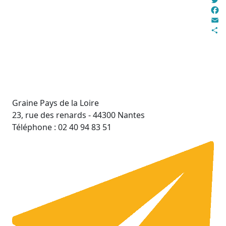
Twit
Fac
Ema
Par
Graine Pays de la Loire
23, rue des renards - 44300 Nantes
Téléphone : 02 40 94 83 51