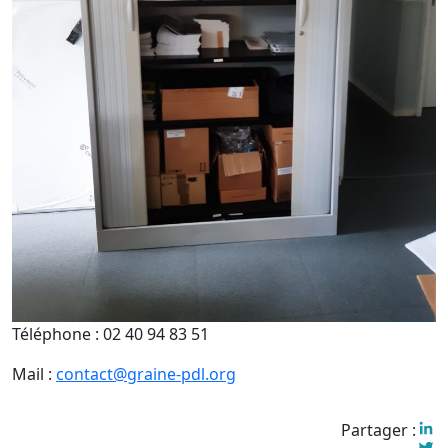
Téléphone :
02 40 94 83 51
Mail :
contact@graine-pdl.org
Partager :
Lin