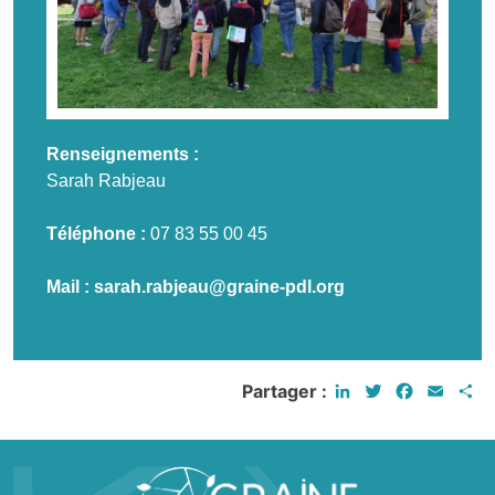
Renseignements :
Sarah Rabjeau
Téléphone :
07 83 55 00 45
Mail :
sarah.rabjeau@graine-pdl.org
LinkedIn
Twitter
Faceboo
Email
P
Partager :