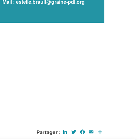
Mail :
estelle.brault@graine-pdl.org
LinkedIn
Twitter
Facebook
Email
Partager
Partager :