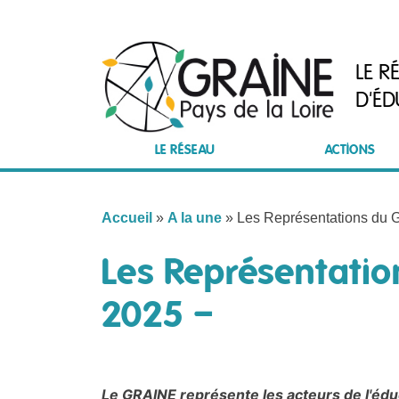
Skip
to
content
LE R
D'ÉD
LE RÉSEAU
ACTIONS
Accueil
»
A la une
»
Les Représentations du 
Les Représentatio
2025 –
Le GRAINE représente les acteurs de l'éduc