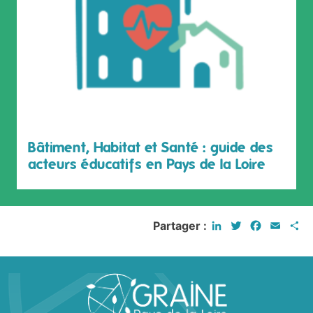
Bâtiment, Habitat et Santé : guide des
acteurs éducatifs en Pays de la Loire
LinkedIn
Twitter
Faceboo
Email
P
Partager :