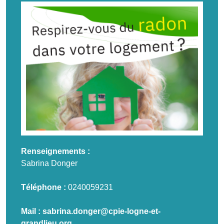
Renseignements :
Sabrina Donger
Téléphone :
0240059231
Mail :
sabrina.donger@cpie-logne-et-
grandlieu.org