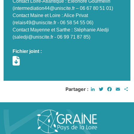
Contact Loire-Atlantique : Eléonore Gourmelin
(intermediation44@uniscite.fr – 06 67 80 51 01)
Contact Maine et Loire : Alice Privat
(relais49@uniscite.fr - 06 58 54 55 06)
Contact Mayenne et Sarthe : Stéphanie Aledji
(saledji@uniscite.fr - 06 99 71 87 85)
Fichier joint :
LinkedIn
Twitter
Faceboo
Email
P
Partager :