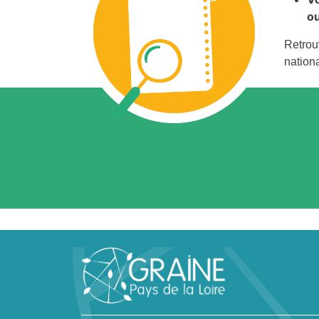
ou
Retrou
nationa