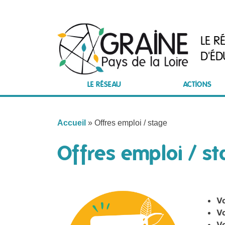
Skip
to
content
LE R
D'ÉD
LE RÉSEAU
ACTIONS
Accueil
»
Offres emploi / stage
Offres emploi / s
Vo
Vo
Vo