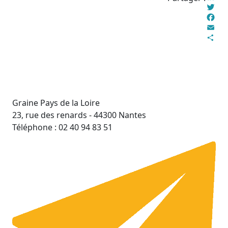
Linke
Twitt
Face
Email
Parta
Graine Pays de la Loire
23, rue des renards - 44300 Nantes
Téléphone : 02 40 94 83 51