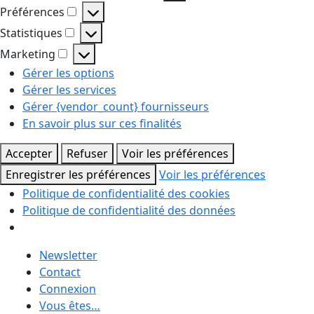
Fonctionnel
Préférences
Préférences
Statistiques
Statistiques
Marketing
Marketing
Gérer les options
Gérer les services
Gérer {vendor_count} fournisseurs
En savoir plus sur ces finalités
Accepter
Refuser
Voir les préférences
Enregistrer les préférences
Voir les préférences
Politique de confidentialité des cookies
Politique de confidentialité des données
Skip
Newsletter
to
Contact
content
Connexion
Vous êtes…