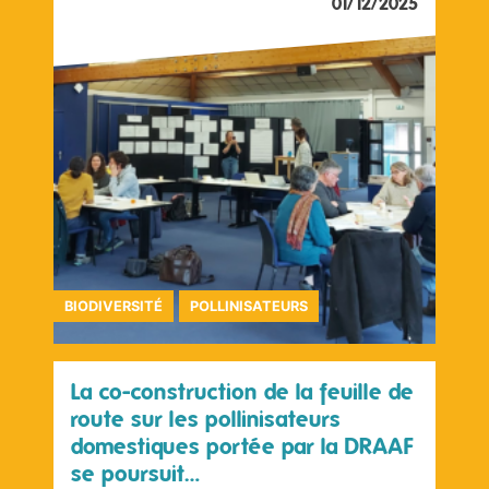
01/12/2025
BIODIVERSITÉ
POLLINISATEURS
La co-construction de la feuille de
route sur les pollinisateurs
domestiques portée par la DRAAF
se poursuit…