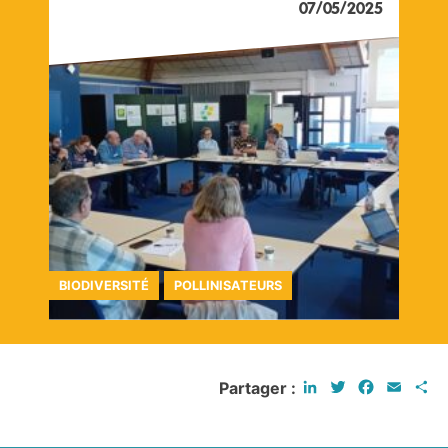
07/05/2025
BIODIVERSITÉ
POLLINISATEURS
LinkedIn
Twitter
Faceboo
Email
P
Partager :