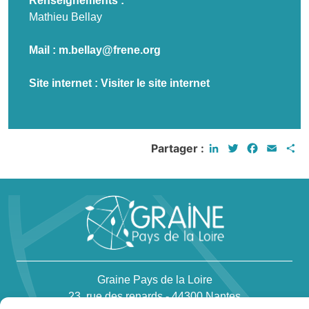
Renseignements :
Mathieu Bellay
Mail :
m.bellay@frene.org
Site internet :
Visiter le site internet
LinkedIn
Twitter
Faceboo
Email
P
Partager :
Graine Pays de la Loire
23, rue des renards - 44300 Nantes