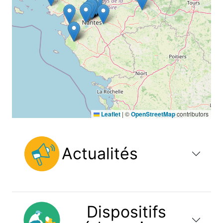
Leaflet
|
©
OpenStreetMap
contributors
Actualités
Dispositifs