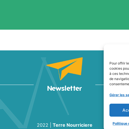
Pour offrir 
cookies pour
à ces techn
de navigatio
consentement
Newsletter
Gérer les s
Ac
Politique
2022
|
Terre Nourriciere