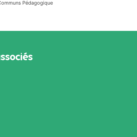
s Communs Pédagogique
associés