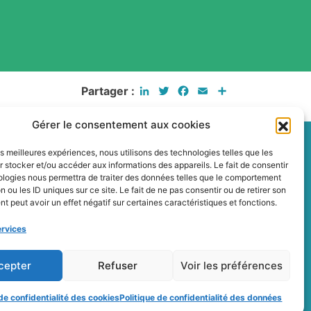
LinkedIn
Twitter
Facebook
Email
Partager
Partager :
Gérer le consentement aux cookies
les meilleures expériences, nous utilisons des technologies telles que les
 stocker et/ou accéder aux informations des appareils. Le fait de consentir
ologies nous permettra de traiter des données telles que le comportement
n ou les ID uniques sur ce site. Le fait de ne pas consentir ou de retirer son
 peut avoir un effet négatif sur certaines caractéristiques et fonctions.
Contact
ervices
Politique de confidentialité des cookies
Conditions générales
cepter
Refuser
Voir les préférences
Plan du site
 de confidentialité des cookies
Politique de confidentialité des données