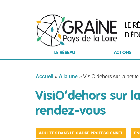
Skip
to
content
LE R
D'ÉD
LE RÉSEAU
ACTIONS
Accueil
»
A la une
»
VisiO’dehors sur la petit
VisiO’dehors sur l
rendez-vous
ADULTES DANS LE CADRE PROFESSIONNEL
EN