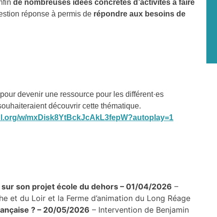
nfin
de nombreuses idées concrètes d’activités à faire
estion réponse à permis de
répondre aux besoins de
pour devenir une ressource pour les différent·es
souhaiteraient découvrir cette thématique.
-pdl.org/w/mxDisk8YtBckJcAkL3fepW?autoplay=1
 sur son projet école du dehors – 01/04/2026
–
the et du Loir et la Ferme d’animation du Long Réage
française ? – 20/05/2026
– Intervention de Benjamin