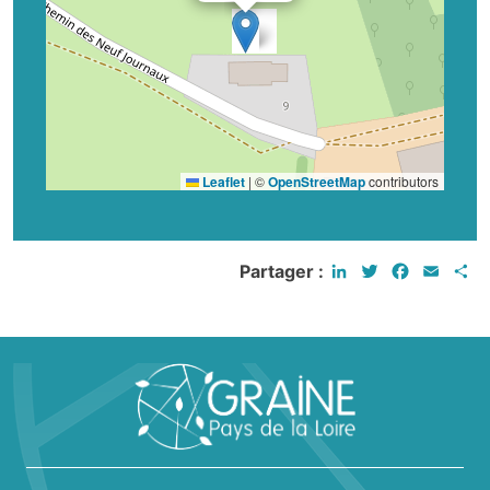
Leaflet
|
©
OpenStreetMap
contributors
LinkedIn
Twitter
Faceboo
Email
P
Partager :