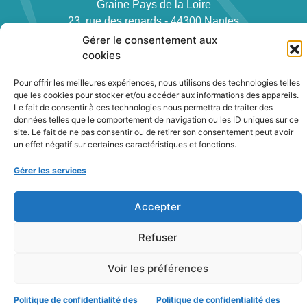
Graine Pays de la Loire
23, rue des renards - 44300 Nantes
Téléphone : 02 40 94 83 51
Gérer le consentement aux
cookies
Pour offrir les meilleures expériences, nous utilisons des technologies telles
que les cookies pour stocker et/ou accéder aux informations des appareils.
Le fait de consentir à ces technologies nous permettra de traiter des
données telles que le comportement de navigation ou les ID uniques sur ce
Newsletter
site. Le fait de ne pas consentir ou de retirer son consentement peut avoir
un effet négatif sur certaines caractéristiques et fonctions.
Gérer les services
Contact
Politique de confidentialité des cookies
Accepter
Conditions générales
Plan du site
Refuser
2022
|
Terre Nourriciere
Voir les préférences
Politique de confidentialité des
Politique de confidentialité des