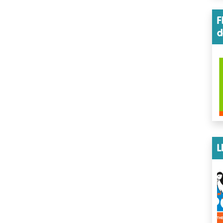
F
d
L