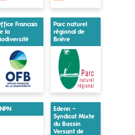
ffice Français
Parc naturel
e la
régional de
iodiversité
Brière
SNPN
Edenn –
Syndicat Mixte
du Bassin
Versant de