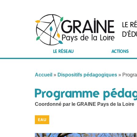
Skip
to
content
LE R
D'ÉD
LE RÉSEAU
ACTIONS
Accueil
»
Dispositifs pédagogiques
»
Progra
Programme pédago
Coordonné par le GRAINE Pays de la Loire
EAU