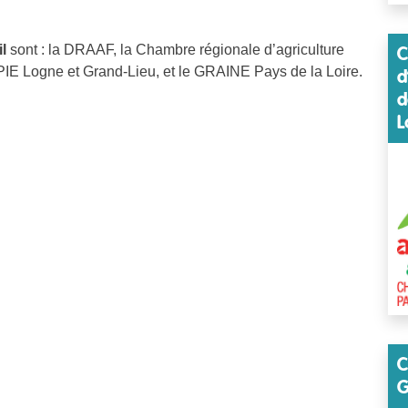
l
sont : la DRAAF, la Chambre régionale d’agriculture
C
CPIE Logne et Grand-Lieu, et le GRAINE Pays de la Loire.
d
d
L
C
G