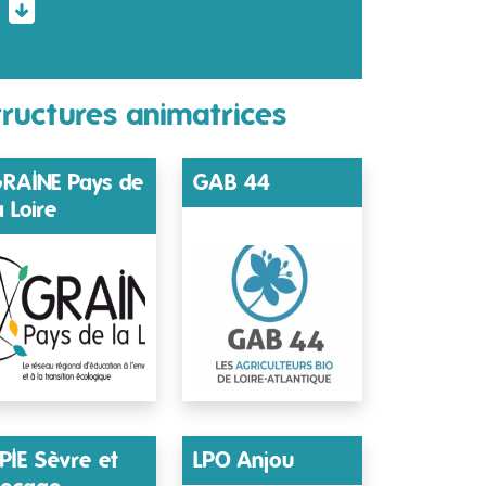
tructures animatrices
RAINE Pays de
GAB 44
a Loire
PIE Sèvre et
LPO Anjou