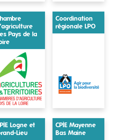
hambre
Coordination
’agriculture
régionale LPO
es Pays de la
oire
PIE Logne et
CPIE Mayenne
rand-Lieu
Bas Maine