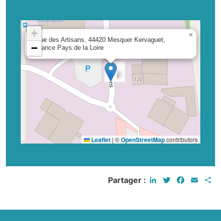
+
×
Rue des Artisans, 44420 Mesquer Kervaguet,
−
France Pays de la Loire
Leaflet
|
©
OpenStreetMap
contributors
LinkedIn
Twitter
Faceboo
Email
P
Partager :