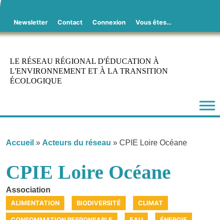
Skip
to
Newsletter
Contact
Connexion
Vous êtes…
content
LE RÉSEAU RÉGIONAL D'ÉDUCATION À
L'ENVIRONNEMENT ET À LA TRANSITION
ÉCOLOGIQUE
Accueil
»
Acteurs du réseau
»
CPIE Loire Océane
CPIE Loire Océane
Association
ALIMENTATION
BIODIVERSITÉ
CLIMAT
CONSOMMATION RESPONSABLE
EAU
ÉNERGIE