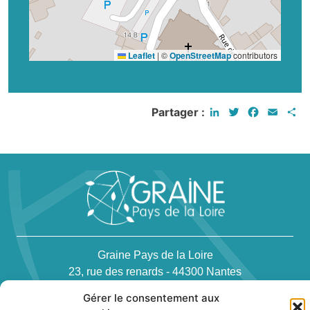
Leaflet
|
©
OpenStreetMap
contributors
LinkedIn
Twitter
Faceboo
Email
P
Partager :
Graine Pays de la Loire
23, rue des renards - 44300 Nantes
Téléphone : 02 40 94 83 51
Gérer le consentement aux