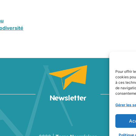
au
odiversité
Pour offrir 
cookies pour
à ces techn
de navigatio
consentement
Newsletter
Gérer les s
Ac
Politique