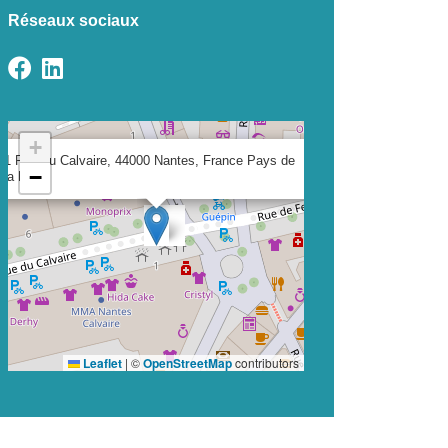
Réseaux sociaux
+
×
1 Rue du Calvaire, 44000 Nantes, France Pays de
−
la Loire
Leaflet
|
©
OpenStreetMap
contributors