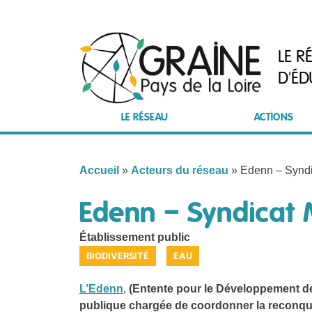
Skip
to
content
LE R
D'ÉD
LE RÉSEAU
ACTIONS
Accueil
»
Acteurs du réseau
»
Edenn – Syndic
Edenn – Syndicat M
Établissement public
BIODIVERSITÉ
EAU
L’Edenn
,
(Entente pour le Développement de l
publique chargée de coordonner la reconquê