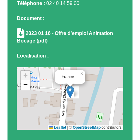
Téléphone :
02 40 14 59 00
Document :
2023 01 16 - Offre d'emploi Animation
Bocage (pdf)
Localisation :
×
+
France
−
Leaflet
|
©
OpenStreetMap
contributors