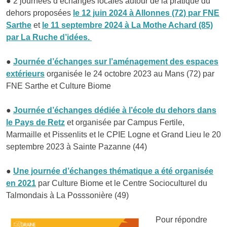
● 2 journées d’échanges locales autour de la pratique du
dehors proposées
le 12 juin 2024 à Allonnes (72) par FNE
Sarthe
et
le 11 septembre 2024 à La Mothe Achard (85)
par La Ruche d’idées.
●
Journée d’échanges sur l’aménagement des espaces
extérieurs
organisée le 24 octobre 2023 au Mans (72) par
FNE Sarthe et Culture Biome
●
Journée d’échanges dédiée à l’école du dehors dans
le Pays de Retz
et organisée par Campus Fertile,
Marmaille et Pissenlits et le CPIE Logne et Grand Lieu le 20
septembre 2023 à Sainte Pazanne (44)
●
Une journée d’échanges thématique a été organisée
en 2021
par Culture Biome et le Centre Socioculturel du
Talmondais à La Posssonière (49)
Pour répondre