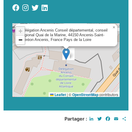
×
+
Délégation Ancenis Conseil départemental, conseil
régional Quai de la Marine, 44150 Ancenis-Saint-
−
Géréon Ancenis, France Pays de la Loire
Leaflet
|
©
OpenStreetMap
contributors
LinkedIn
Twitter
Faceboo
Email
P
Partager :