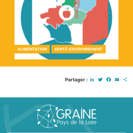
ALIMENTATION
SANTÉ-ENVIRONNEMENT
LinkedIn
Twitter
Faceboo
Email
P
Partager :